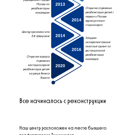
2013
Москвы по
Открытие отделения
реабилитации
реабилитации детей с
инвалидов»
первым в Москве
2014
круглосуточным
стационаром
Центру присвоено имя
2014
Л.И. Швецовой
Запущен
экспериментальный
пилотный проект по
2016
дистанционной
реабилитации
Открытие корпуса
инвалидов
отделения
нестационарной
2020
реабилитации детей
на улице Вилиса
Лациса
Все начиналось с реконструкции
Наш центр расположен на месте бывшего