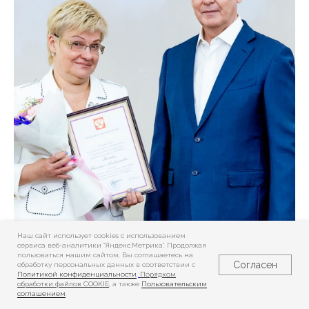
Наш сайт использует cookies c использованием
сервиса веб-аналитики "Яндекс.Метрика". Продолжая
пользоваться нашим сайтом, Вы соглашаетесь на
Согласен
обработку персональных данных в соответствии с
Политикой конфиденциальности
,
Порядком
обработки файлов COOKIE
, а также
Пользовательским
соглашением
.