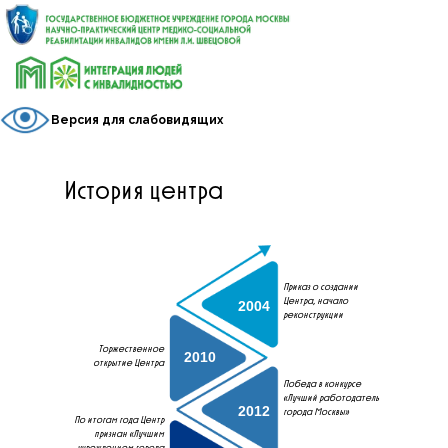
Версия для слабовидящих
История центра
Приказ о создании
Центра, начало
2004
реконструкции
Торжественное
2010
открытие Центра
Победа в конкурсе
«Лучший работодатель
2012
города Москвы»
По итогам года Центр
признан «Лучшим
учреждением города