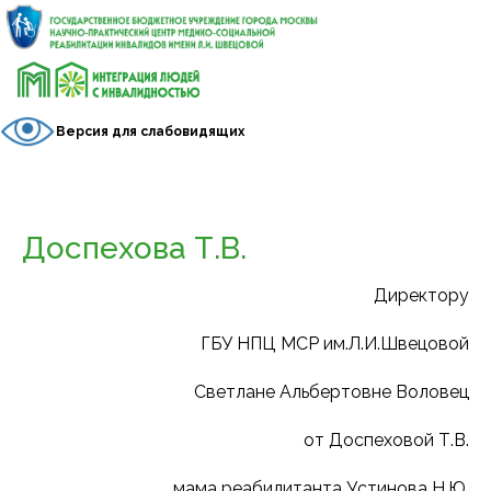
Версия для слабовидящих
Доспехова Т.В.
Директору
ГБУ НПЦ МСР им.Л.И.Швецовой
Светлане Альбертовне Воловец
от Доспеховой Т.В.
мама реабилитанта Устинова Н.Ю.