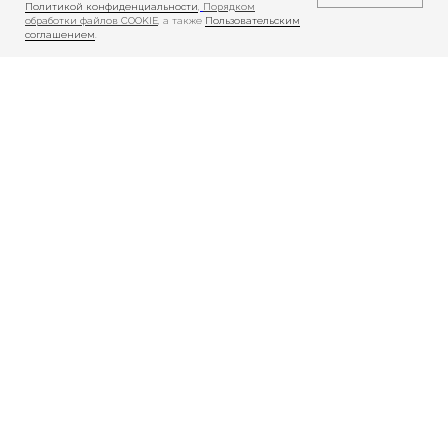
Политикой конфиденциальности
,
Порядком
обработки файлов COOKIE
, а также
Пользовательским
соглашением
.
Реабилитация
Реабилитация
взрослых
детей
Показания
Показания
и противопоказания
и противопоказания
Порядок зачисления
Порядок зачисления
Необходимые
Необходимые