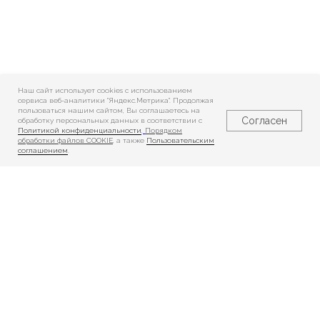
Наш сайт использует cookies c использованием
сервиса веб-аналитики "Яндекс.Метрика". Продолжая
пользоваться нашим сайтом, Вы соглашаетесь на
Согласен
обработку персональных данных в соответствии с
Политикой конфиденциальности
,
Порядком
обработки файлов COOKIE
, а также
Пользовательским
соглашением
.
Реабилитация
Реабилитация