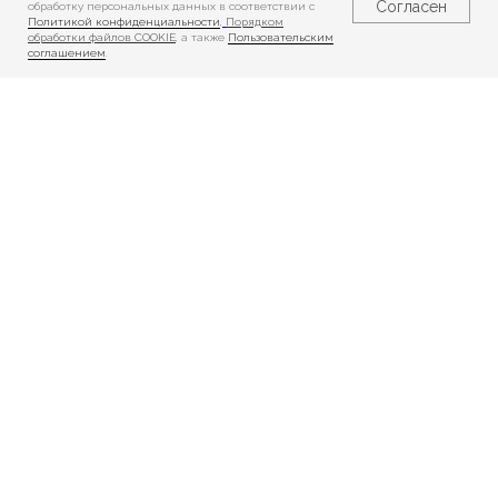
Согласен
обработку персональных данных в соответствии с
Политикой конфиденциальности
,
Порядком
обработки файлов COOKIE
, а также
Пользовательским
соглашением
.
Реабилитация
Реабилитация
взрослых
детей
Показания
Показания
и противопоказания
и противопоказания
Порядок зачисления
Порядок зачисления
Необходимые
Необходимые