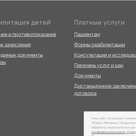
илитация детей
Платные услуги
ния и противопоказания
Пациентам
к зачисления
Формы реабилитации
одимые документы
Консультации и исследов
изы
Перечень услуг и цен
Документы
Дистанционное заключен
договора
Наш сайт использует cookie
"Яндекс.Метрика". Продолжа
обработку персональных да
конфиденциальности
,
Поряд