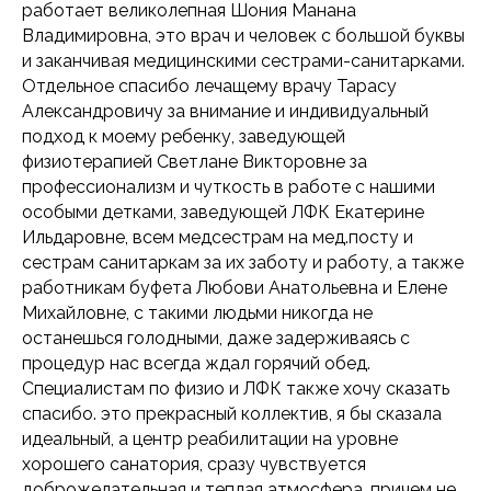
работает великолепная Шония Манана
Владимировна, это врач и человек с большой буквы
и заканчивая медицинскими сестрами-санитарками.
Отдельное спасибо лечащему врачу Тарасу
Александровичу за внимание и индивидуальный
подход к моему ребенку, заведующей
физиотерапией Светлане Викторовне за
профессионализм и чуткость в работе с нашими
особыми детками, заведующей ЛФК Екатерине
Ильдаровне, всем медсестрам на мед.посту и
сестрам санитаркам за их заботу и работу, а также
работникам буфета Любови Анатольевна и Елене
Михайловне, с такими людьми никогда не
останешься голодными, даже задерживаясь с
процедур нас всегда ждал горячий обед.
Специалистам по физио и ЛФК также хочу сказать
спасибо. это прекрасный коллектив, я бы сказала
идеальный, а центр реабилитации на уровне
хорошего санатория, сразу чувствуется
доброжелательная и теплая атмосфера. причем не