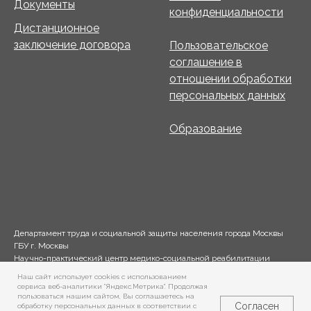
Документы
конфиденциальности
Дистанционное
заключение договора
Пользовательское
соглашение в
отношении обработки
персональных данных
Образование
Департамент труда и социальной защиты населения города Москвы
ГБУ г. Москвы
Научно-практический центр медико-социальной реабилитации
инвалидов
Наш сайт использует cookies c использованием
имени Л. И. Швецовой © 2025. Все права защищены.
сервиса веб-аналитики "Яндекс.Метрика". Продолжая
пользоваться нашим сайтом, Вы соглашаетесь на
Согласен
обработку персональных данных в соответствии с