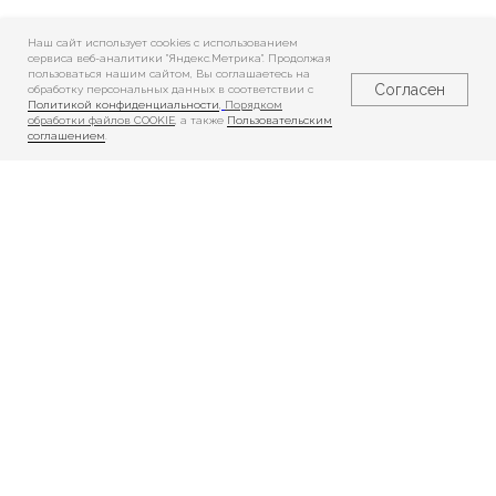
Наш сайт использует cookies c использованием
сервиса веб-аналитики "Яндекс.Метрика". Продолжая
пользоваться нашим сайтом, Вы соглашаетесь на
Согласен
обработку персональных данных в соответствии с
Политикой конфиденциальности
,
Порядком
обработки файлов COOKIE
, а также
Пользовательским
соглашением
.
Реабилитация
Реабилитация
взрослых
детей
Показания
Показания