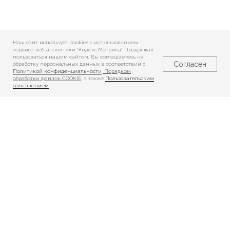
Наш сайт использует cookies c использованием
сервиса веб-аналитики "Яндекс.Метрика". Продолжая
пользоваться нашим сайтом, Вы соглашаетесь на
Согласен
обработку персональных данных в соответствии с
Политикой конфиденциальности
,
Порядком
обработки файлов COOKIE
, а также
Пользовательским
соглашением
.
Реабилитация
Реабилитация
взрослых
детей