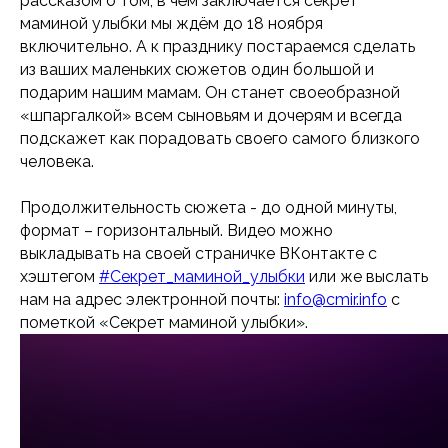
рассказом о том, в чём заключается секрет
маминой улыбки мы ждём до 18 ноября
включительно. А к празднику постараемся сделать
из ваших маленьких сюжетов один большой и
подарим нашим мамам. Он станет своеобразной
«шпаргалкой» всем сыновьям и дочерям и всегда
подскажет как порадовать своего самого близкого
человека.
Продолжительность сюжета - до одной минуты,
формат – горизонтальный. Видео можно
выкладывать на своей страничке ВКонтакте с
хэштегом
#Секрет_маминой_улыбки
или же выслать
нам на адрес электронной почты:
info@cmir.info
с
пометкой «Секрет маминой улыбки».