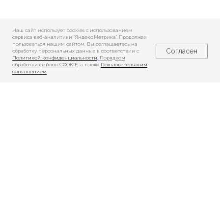
Наш сайт использует cookies c использованием
сервиса веб-аналитики "Яндекс.Метрика". Продолжая
пользоваться нашим сайтом, Вы соглашаетесь на
Согласен
обработку персональных данных в соответствии с
Политикой конфиденциальности
,
Порядком
обработки файлов COOKIE
, а также
Пользовательским
соглашением
.
Реабилитация
Реабилитация
взрослых
детей
Показания
Показания