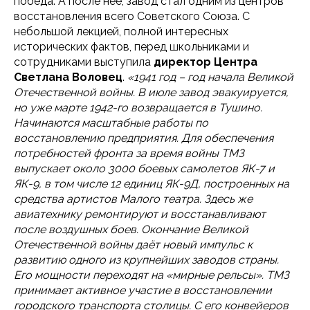
победа. А после нее, завод стал одним из центров
восстановления всего Советского Союза. С
небольшой лекцией, полной интересных
исторических фактов, перед школьниками и
сотрудниками выступила
директор Центра
Светлана Воловец
.
«1941 год – год начала Великой
Отечественной войны. В июле завод эвакуируется,
но уже марте 1942-го возвращается в Тушино.
Начинаются масштабные работы по
восстановлению предприятия. Для обеспечения
потребностей фронта за время войны ТМЗ
выпускает около 3000 боевых самолетов ЯК-7 и
ЯК-9, в том числе 12 единиц ЯК-9Д, построенных на
средства артистов Малого театра. Здесь же
авиатехнику ремонтируют и восстанавливают
после воздушных боев. Окончание Великой
Отечественной войны даёт новый импульс к
развитию одного из крупнейших заводов страны.
Его мощности переходят на «мирные рельсы». ТМЗ
принимает активное участие в восстановлении
городского транспорта столицы. С его конвейеров