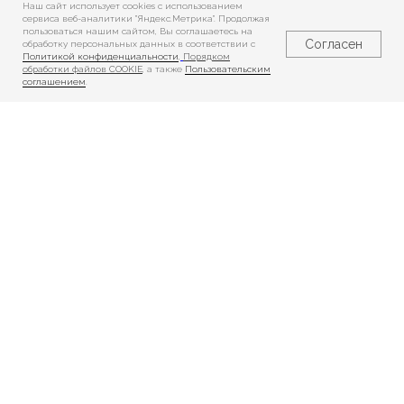
Наш сайт использует cookies c использованием
сервиса веб-аналитики "Яндекс.Метрика". Продолжая
пользоваться нашим сайтом, Вы соглашаетесь на
Согласен
обработку персональных данных в соответствии с
Политикой конфиденциальности
,
Порядком
обработки файлов COOKIE
, а также
Пользовательским
соглашением
.
Реабилитация
Реабилитация
взрослых
детей
Показания
Показания
и противопоказания
и противопоказания